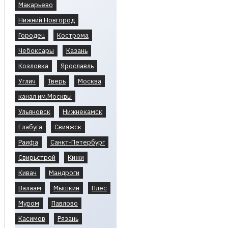
Макарьево
Нижний Новгород
Городец
Кострома
Чебоксары
Казань
Козловка
Ярославль
Углич
Тверь
Москва
канал им.Москвы
Ульяновск
Нижнекамск
Елабуга
Свияжск
Раифа
Санкт-Петербург
Свирьстрой
Кижи
Кивач
Мандроги
Валаам
Мышкин
Плёс
Муром
Павлово
Касимов
Рязань