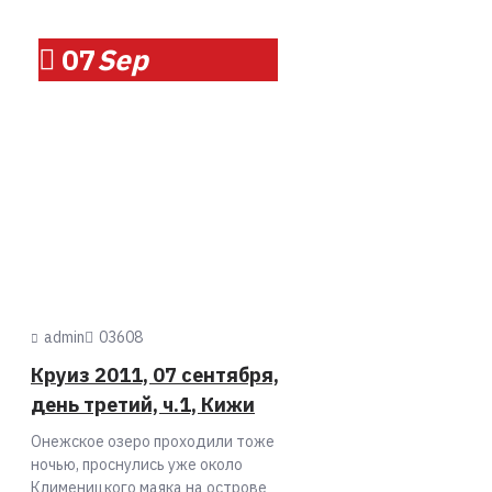
07
Sep
admin
0
3608
Круиз 2011, 07 сентября,
день третий, ч.1, Кижи
Онежское озеро проходили тоже
ночью, проснулись уже около
Клименицкого маяка на острове