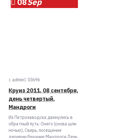
08
Sep
admin
0
3696
Круиз 2011, 08 сентября,
день четвертый,
Мандроги
Из Петрозаводска двинулись в
обратный путь: Онего (снова шли
ночью), Свирь, посещение
деревни Верхние Мандроги.День