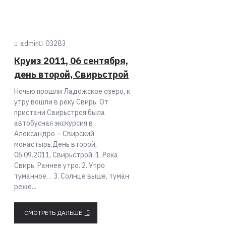
admin
0
3283
Круиз 2011, 06 сентября,
день второй, Свирьстрой
Ночью прошли Ладожское озеро, к
утру вошли в реку Свирь. От
пристани Свирьстроя была
автобусная экскурсия в
Александро – Свирский
монастырь.День второй,
06.09.2011, Свирьстрой. 1. Река
Свирь. Раннее утро. 2. Утро
туманное… 3. Солнце выше, туман
реже...
СМОТРЕТЬ ДАЛЬШЕ