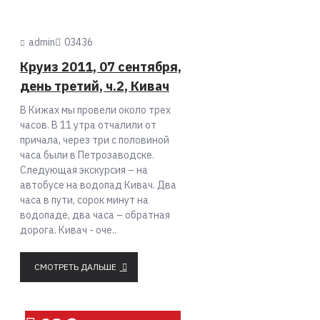
admin
0
3436
Круиз 2011, 07 сентября,
день третий, ч.2, Кивач
В Кижах мы провели около трех
часов. В 11 утра отчалили от
причала, через три с половиной
часа были в Петрозаводске.
Следующая экскурсия – на
автобусе на водопад Кивач. Два
часа в пути, сорок минут на
водопаде, два часа – обратная
дорога. Кивач - оче..
СМОТРЕТЬ ДАЛЬШЕ