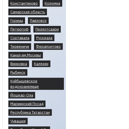
Константиново
Коломна
Самарская область
Горицы
Павловск
Петергоф
Пеллотсаари
Сортавала
Рускеала
Тервеничи
Ферапонтово
Канал им.Москвы
Винновка
Калязин
Рыбинск
Куйбышевское
водохранилище
Йошкар-Ола
Мариинский Посад
Республика Татарстан
Чувашия