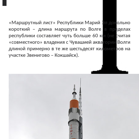
«Маршрутный лист» Республики Марий Эл довольно
короткий – длина маршрута по Волге в пределах
республики составляет чуть больше 60 км (не считая
«совместного» владения с Чувашией акватории Волги
длиной примерно в те же шестьдесят километров на
участке Звенигово – Кокшайск).