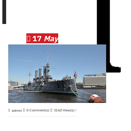
Петербург
17
May
0 Comment(s)
3160 View(s)
Круиз 2014, май
,
admin