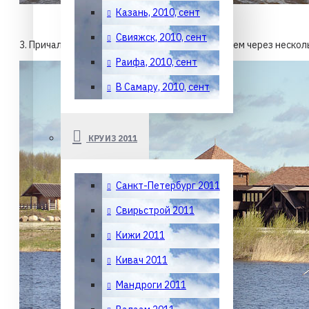
Казань, 2010, сент
Свияжск, 2010, сент
3. Причал Кузино (левый берег), куда мы попадем через неско
Раифа, 2010, сент
В Самару, 2010, сент
КРУИЗ 2011
Санкт-Петербург 2011
Свирьстрой 2011
Кижи 2011
Кивач 2011
Мандроги 2011