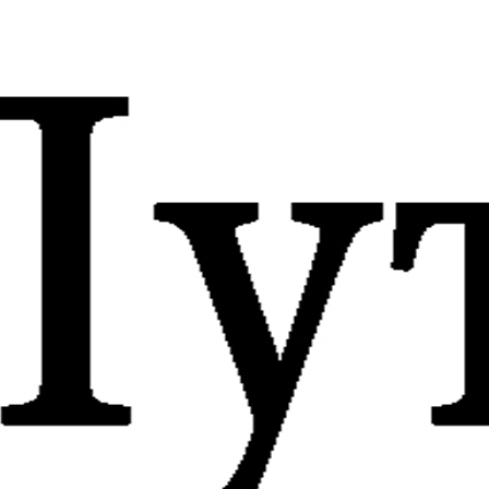
Речные круизы, путевые заметки
Круиз 2014, 14 мая, день третий, Горицы
з 2014, 14 мая, день третий, Г
14
May