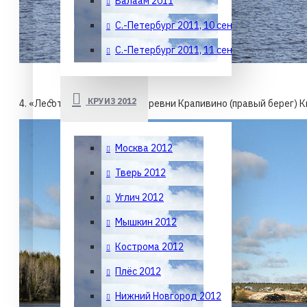
Валаам 2011
С.-Петербург 2011, 10 сент.
С.-Петербург 2011, 11 сент.
КРУИЗ 2012
4. «Лесоторговая» база у деревни Крапивино (правый берег) 
Москва 2012
Тверь 2012
Углич 2012
Мышкин 2012
Кострома 2012
Плёс 2012
Нижний Новгород 2012