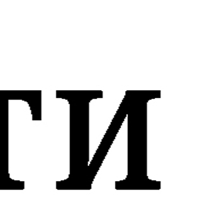
орицы