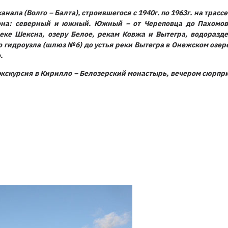
нала (Волго – Балта), строившегося с 1940г. по 1963г. на трас
лона: северный и южный. Южный – от Череповца до Пахомов
реке Шексна, озеру Белое, рекам Ковжа и Вытегра, водоразд
го гидроузла (шлюз №6) до устья реки Вытегра в Онежском озер
.
 экскурсия в Кирилло – Белозерский монастырь, вечером сюрпри