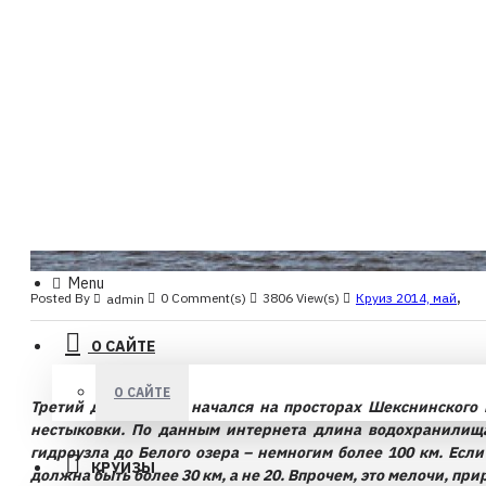
Menu
Posted By
0 Comment(s)
3806 View(s)
Круиз 2014, май
,
admin
О САЙТЕ
О САЙТЕ
Третий день круиза начался на просторах Шекснинского
нестыковки. По данным интернета длина водохранилища
гидроузла до Белого озера – немногим более 100 км. Есл
КРУИЗЫ
должна быть более 30 км, а не 20. Впрочем, это мелочи, при