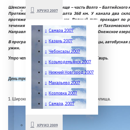
Шекснинское водохранилище – часть Волго – Балтийского ка
КРУИЗ 2007
Протяженность Волго – Балта 368 км. У канала два ск
протяженность около 330 км. Водный путь проходит по 
течения – на юг, к Волге. Северный склон – от Пахомовско
Самара 2007
Направление течения – на северо – запад, в Онежское озеро
Казань 2007
В программе третьего дня: прибытие в Горицы, автобусная
ужин.
Чебоксары 2007
Утро четвертого дня встретим уже на реке Свирь.
Козьмодемьянск 2007
Нижний Новгород 2007
День третий, 14.05.2014, Горицы. 
Макарьево 2007
Козловка 2007
1. Широкие просторы Шекснинского водохранилища.
Самара, 2007
КРУИЗ 2009