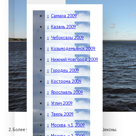
Самара 2009
Казань 2009
Чебоксары 2009
Козьмодемьянск 2009
Нижний Новгород 2009
Городец 2009
Кострома 2009
Ярославль 2009
Углич 2009
Тверь 2009
Москва, ч.1, 2009
2. Более узкая часть водохранилища – русло Шексны.