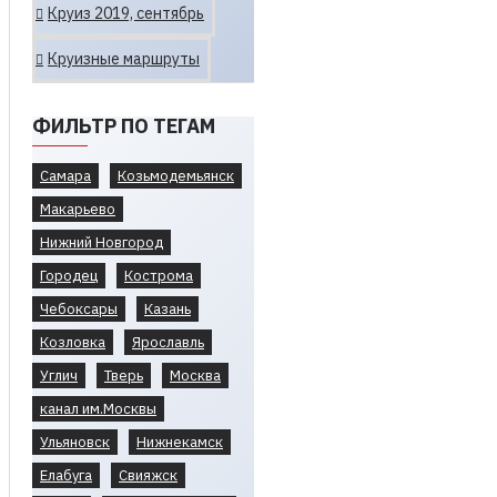
Круиз 2019, сентябрь
Круизные маршруты
ФИЛЬТР ПО ТЕГАМ
Самара
Козьмодемьянск
Макарьево
Нижний Новгород
Городец
Кострома
Чебоксары
Казань
Козловка
Ярославль
Углич
Тверь
Москва
канал им.Москвы
Ульяновск
Нижнекамск
Елабуга
Свияжск