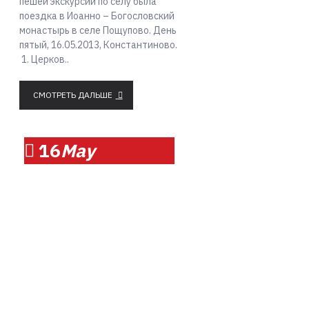
пешей экскурсии по селу была
поездка в Иоанно – Богословский
монастырь в селе Пощупово. День
пятый, 16.05.2013, Константиново.
1. Церков..
СМОТРЕТЬ ДАЛЬШЕ
16
May