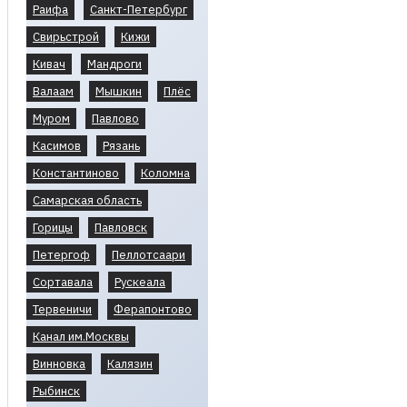
Раифа
Санкт-Петербург
Свирьстрой
Кижи
Кивач
Мандроги
Валаам
Мышкин
Плёс
Муром
Павлово
Касимов
Рязань
Константиново
Коломна
Самарская область
Горицы
Павловск
Петергоф
Пеллотсаари
Сортавала
Рускеала
Тервеничи
Ферапонтово
Канал им.Москвы
Винновка
Калязин
Рыбинск