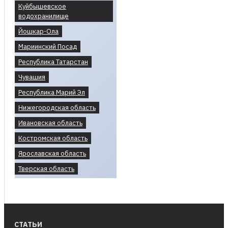
Куйбышевское
водохранилище
Йошкар-Ола
Мариинский Посад
Республика Татарстан
Чувашия
Республика Марий Эл
Нижегородская область
Ивановская область
Костромская область
Ярославская область
Тверская область
СТАТЬИ