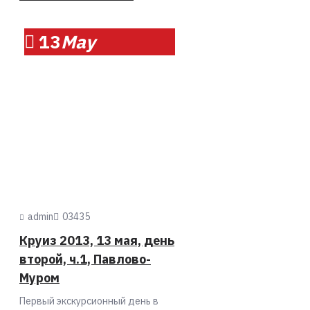
13
May
admin
0
3435
Круиз 2013, 13 мая, день
второй, ч.1, Павлово-
Муром
Первый экскурсионный день в