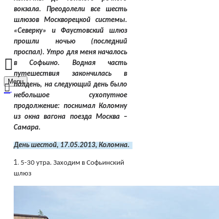
вокзала. Преодолели все шесть
шлюзов Москворецкой системы.
«Северку» и Фаустовский шлюз
прошли ночью (последний
проспал). Утро для меня началось
в Софьино. Водная часть
путешествия закончилась в
Menu
полдень, на следующий день было
небольшое сухопутное
продолжение: поснимал Коломну
из окна вагона поезда Москва –
Самара.
День шестой, 17.05.2013, Коломна.  
1.
5-30 утра. Заходим в Софьинский
шлюз