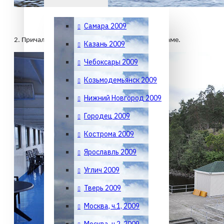
Самара 2009
2.
Причал в бухте Большая Никоновская на Валааме.
Казань 2009
Чебоксары 2009
Козьмодемьянск 2009
Нижний Новгород 2009
Городец 2009
Кострома 2009
Ярославль 2009
Углич 2009
Тверь 2009
Москва, ч.1, 2009