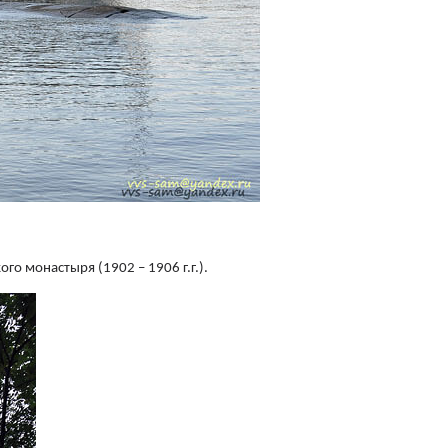
го монастыря (1902 – 1906 г.г.).