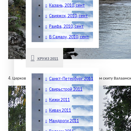
Казань, 2010, сент
Свияжск, 2010, сент
Раифа, 2010, сент
В Самару, 2010, сент
КРУИЗ 2011
4.
Санкт-Петербург 2011
Церковь Воскресения Христова в Воскресенском скиту Валаамско
Свирьстрой 2011
Кижи 2011
Кивач 2011
Мандроги 2011