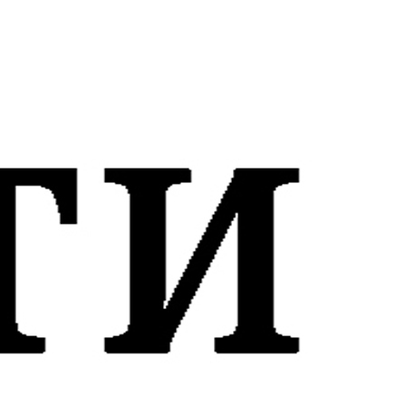
, Валаам