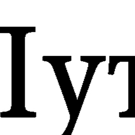
Речные круизы, путевые заметки
Круиз 2011, 09 сентября, день пятый, Валаам
011, 09 сентября, день пятый
09
Sep