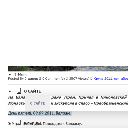
Menu
Posted By
0 Comment(s)
3507 View(s)
Круиз 2011, сентябр
admin
О САЙТЕ
На Валаам пришли рано утром. Причал в Никоновской 
Монастырской бухты и экскурсия в Спасо – Преображенский
О САЙТЕ
День пятый, 09.09.2011, Валаам. 
КРУИЗЫ
1.
Утро пятого дня. Подходим к Валааму.