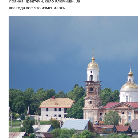
Иоанна Предтечи, село Ключищи. За
два года кое-что изменилось