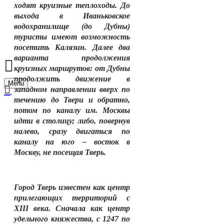
ходят круизные теплоходы. До
выхода в Иваньковское
водохранилище (до Дубны)
туристы имеют возможность
посетить Калязин. Далее два
варианта продолжения
круизных маршрутов: от Дубны
продолжить движение в
Menu
западном направлении вверх по
течению до Твери и обратно,
потом по каналу им. Москвы
идти в столицу; либо, повернув
налево, сразу двигаться по
каналу на юго – восток в
Москву, не посещая Тверь.
Город Тверь известен как центр
прилегающих территорий с
XIII
века. Сначала как центр
удельного княжества, с 1247 по