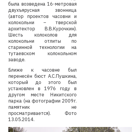
была возведена 16-метровая
двухъярусная звонница
(автор проектов часовни и
колокольни – тверской
архитектор В.В.Курочкин).
Шесть колоколов для
колокольни отлиты по
старинной технологии на
тутаевском колокольном
заводе.
Ближе к часовне был
перенесён бюст А.С.Пушкина,
который до этого был
установлен в 1976 году в
другом месте Никитского
парка (на фотографии 2009г.
памятник не
просматривается).
Фото
13.05.2014
.