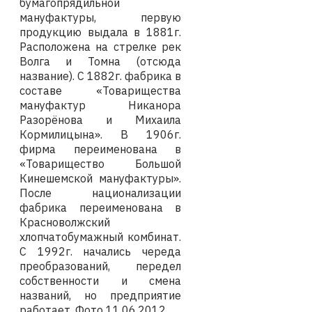
бумагопрядильной
мануфактуры, первую
продукцию выдала в 1881г.
Расположена на стрелке рек
Волга и Томна (отсюда
название). С 1882г. фабрика в
составе «Товарищества
мануфактур Никанора
Разорёнова и Михаила
Кормилицына». В 1906г.
фирма переименована в
«Товарищество Большой
Кинешемской мануфактуры».
После национализации
фабрика переименована в
Красноволжский
хлопчатобумажный комбинат.
С 1992г. начались череда
преобразований, передел
собственности и смена
названий, но предприятие
работает.
Фото
11
.06.2012
.